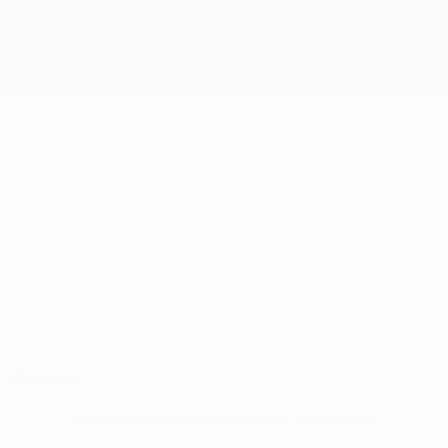
Direkt
zum
Hauptinhalt
UEFA Conference League
Erhalten
Live-Ergebnisse &amp; Statistiken
UEFA Conference League
YEVHENII
Yevhenii Tsymbaliuk Stat.
TSYMBALIUK
Urartu
Ukraine
Überblick
Keine Daten für diesen Spieler vorhanden