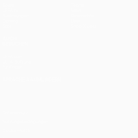
Spiele
Teams
UEFA.tv
News
Auslosungen
Geschichte
Gaming
Über
Stat.
Shop (Klubs)
AUCH
BESUCHEN
UEFA.com
UEFA-Stiftung
für Kinder
SPRACHE &AUML;NDERN
Deutsch
English
Français
Deutsch
Русский
Español
Italiano
Português
Datenschutz
Nutzungsbedingungen
Cookie-Politik