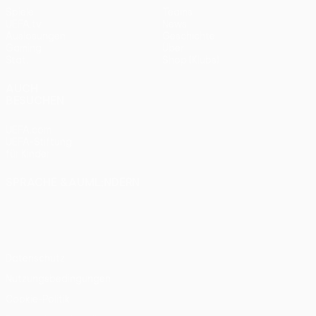
Spiele
Teams
UEFA.tv
News
Auslosungen
Geschichte
Gaming
Über
Stat.
Shop (Klubs)
AUCH
BESUCHEN
UEFA.com
UEFA-Stiftung
für Kinder
SPRACHE &AUML;NDERN
Deutsch
English
Français
Deutsch
Русский
Español
Italiano
Português
Datenschutz
Nutzungsbedingungen
Cookie-Politik