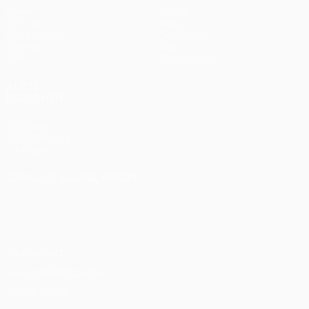
Spiele
Teams
UEFA.tv
News
Auslosungen
Geschichte
Gaming
Über
Stat.
Shop (Klubs)
AUCH
BESUCHEN
UEFA.com
UEFA-Stiftung
für Kinder
SPRACHE &AUML;NDERN
Deutsch
English
Français
Deutsch
Русский
Español
Italiano
Português
Datenschutz
Nutzungsbedingungen
Cookie-Politik