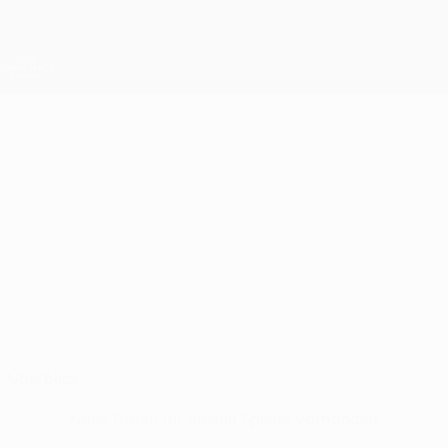
Direkt
zum
Hauptinhalt
UEFA Conference League
Erhalten
Live-Ergebnisse &amp; Statistiken
UEFA Conference League
HANS VIKTOR
Hans Viktor Gudmundsson Stat.
GUDMUNDSSON
Akureyri
Island
Überblick
Keine Daten für diesen Spieler vorhanden