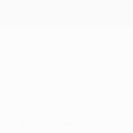
Direkt
zum
Hauptinhalt
UEFA Conference League
Erhalten
Live-Ergebnisse &amp; Statistiken
UEFA Conference League
SAMSON
Samson Onomigho Stat.
ONOMIGHO
Novi Pazar
Überblick
Keine Daten für diesen Spieler vorhanden