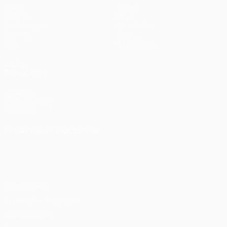
Spiele
Teams
UEFA.tv
News
Auslosungen
Geschichte
Gaming
Über
Stat.
Shop (Klubs)
AUCH
BESUCHEN
UEFA.com
UEFA-Stiftung
für Kinder
SPRACHE &AUML;NDERN
Deutsch
English
Français
Deutsch
Русский
Español
Italiano
Português
Datenschutz
Nutzungsbedingungen
Cookie-Politik