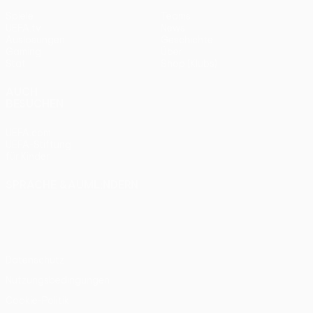
Spiele
Teams
UEFA.tv
News
Auslosungen
Geschichte
Gaming
Über
Stat.
Shop (Klubs)
AUCH
BESUCHEN
UEFA.com
UEFA-Stiftung
für Kinder
SPRACHE &AUML;NDERN
Deutsch
English
Français
Deutsch
Русский
Español
Italiano
Português
Datenschutz
Nutzungsbedingungen
Cookie-Politik