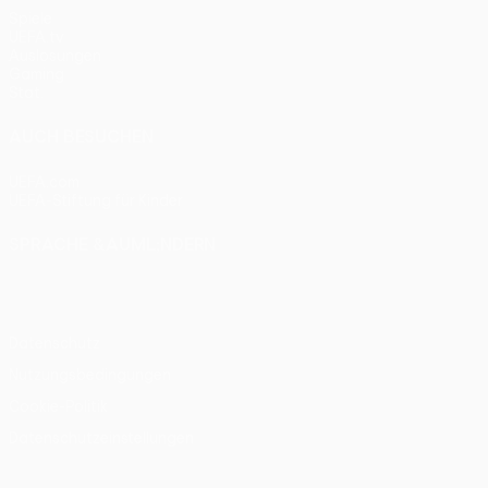
Spiele
UEFA.tv
Auslosungen
Gaming
Stat.
AUCH BESUCHEN
UEFA.com
UEFA-Stiftung für Kinder
SPRACHE &AUML;NDERN
Deutsch
English
Français
Deutsch
Русский
Español
Itali
Datenschutz
Nutzungsbedingungen
Cookie-Politik
Datenschutzeinstellungen