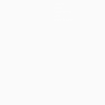
Teams
News
Geschichte
Über
Shop (Klubs)
ano
Português