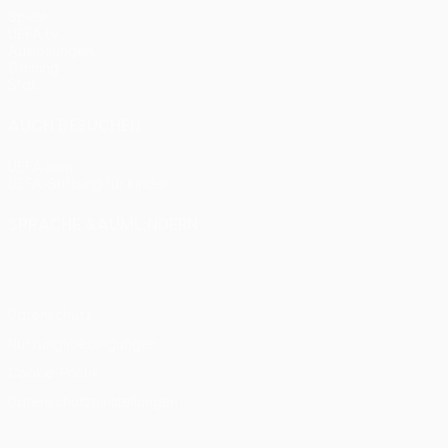
Spiele
UEFA.tv
Auslosungen
Gaming
Stat.
AUCH BESUCHEN
UEFA.com
UEFA-Stiftung für Kinder
SPRACHE &AUML;NDERN
Deutsch
English
Français
Deutsch
Русский
Español
Itali
Datenschutz
Nutzungsbedingungen
Cookie-Politik
Datenschutzeinstellungen