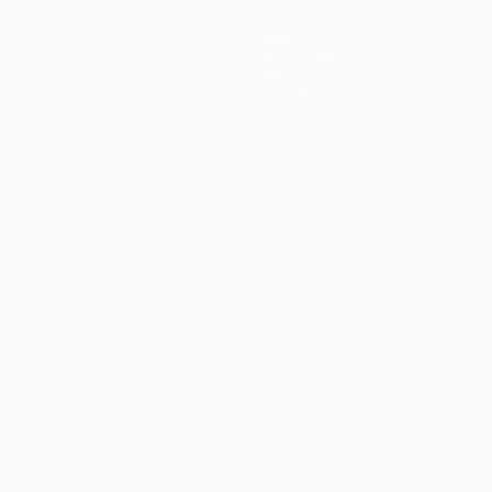
Teams
News
Geschichte
Über
Shop (Klubs)
ano
Português