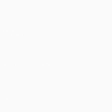
Spiele
Teams
UEFA.tv
News
Auslosungen
Geschichte
Gaming
Über
Stat.
Shop (Klubs)
AUCH
BESUCHEN
UEFA.com
UEFA-Stiftung
für Kinder
SPRACHE &AUML;NDERN
Deutsch
English
Français
Deutsch
Русский
Español
Italiano
Português
Datenschutz
Nutzungsbedingungen
Cookie-Politik