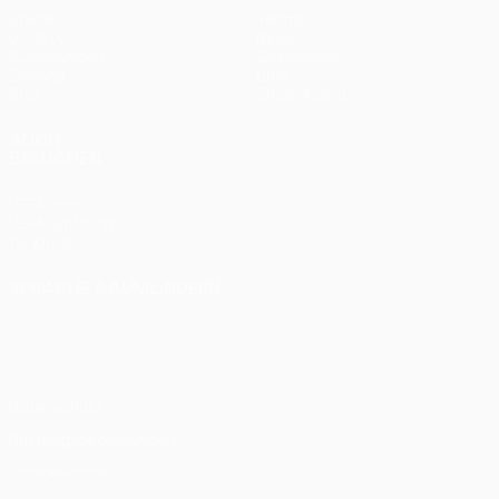
Spiele
Teams
UEFA.tv
News
Auslosungen
Geschichte
Gaming
Über
Stat.
Shop (Klubs)
AUCH
BESUCHEN
UEFA.com
UEFA-Stiftung
für Kinder
SPRACHE &AUML;NDERN
Deutsch
English
Français
Deutsch
Русский
Español
Italiano
Português
Datenschutz
Nutzungsbedingungen
Cookie-Politik