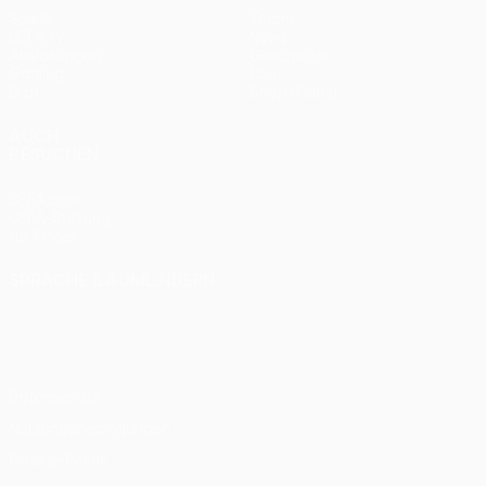
Spiele
Teams
UEFA.tv
News
Auslosungen
Geschichte
Gaming
Über
Stat.
Shop (Klubs)
AUCH
BESUCHEN
UEFA.com
UEFA-Stiftung
für Kinder
SPRACHE &AUML;NDERN
Deutsch
English
Français
Deutsch
Русский
Español
Italiano
Português
Datenschutz
Nutzungsbedingungen
Cookie-Politik