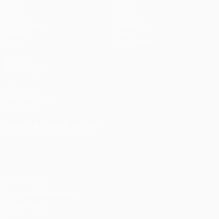
Spiele
Teams
UEFA.tv
News
Auslosungen
Geschichte
Gaming
Über
Stat.
Shop (Klubs)
AUCH
BESUCHEN
UEFA.com
UEFA-Stiftung
für Kinder
SPRACHE &AUML;NDERN
Deutsch
English
Français
Deutsch
Русский
Español
Italiano
Português
Datenschutz
Nutzungsbedingungen
Cookie-Politik