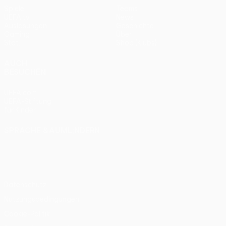
Spiele
Teams
UEFA.tv
News
Auslosungen
Geschichte
Gaming
Über
Stat.
Shop (Klubs)
AUCH
BESUCHEN
UEFA.com
UEFA-Stiftung
für Kinder
SPRACHE &AUML;NDERN
Deutsch
English
Français
Deutsch
Русский
Español
Italiano
Português
Datenschutz
Nutzungsbedingungen
Cookie-Politik