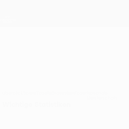
Direkt
zum
Hauptinhalt
UEFA Conference League
Erhalten
Live-Ergebnisse &amp; Statistiken
UEFA Conference League
Paksi
Paksi FC UEFA Conference League 2026/27
HUN
Überblick
Spiele
Tabelle
Statistiken
Kader
Nationale
Meisterschaft
Wichtige Statistiken