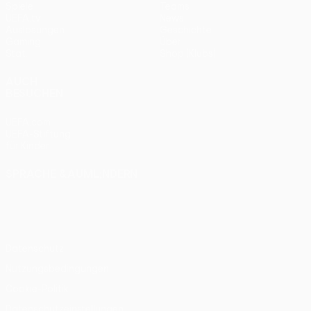
Spiele
Teams
UEFA.tv
News
Auslosungen
Geschichte
Gaming
Über
Stat.
Shop (Klubs)
AUCH
BESUCHEN
UEFA.com
UEFA-Stiftung
für Kinder
SPRACHE &AUML;NDERN
Deutsch
English
Français
Deutsch
Русский
Español
Italiano
Português
Datenschutz
Nutzungsbedingungen
Cookie-Politik
Datenschutzeinstellungen