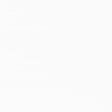
UEFA.com
UEFA-Stiftung
für Kinder
SPRACHE &AUML;NDERN
Deutsch
English
Français
Deutsch
Русский
Español
Italiano
Português
Datenschutz
Nutzungsbedingungen
Cookie-Politik
Datenschutzeinstellungen
© 1998-2026 UEFA. Alle Rechte vorbehalten
Der Name UEFA, das UEFA-Logo und alle Marken von UEFA-
Wettbewerben sind geschützte Marken und/oder von der UEFA
urheberrechtlich geschützt. Sie dürfen nicht für kommerzielle