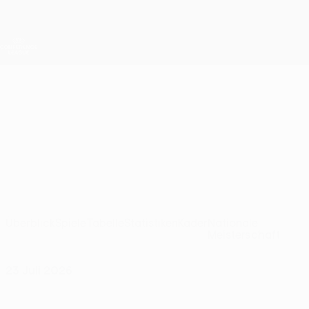
Direkt
zum
Hauptinhalt
UEFA Conference League
Erhalten
Live-Ergebnisse &amp; Statistiken
UEFA Conference League
Nordsjælland
FC Nordsjælland UEFA Conference League 2026/27
DEN
Überblick
Spiele
Tabelle
Statistiken
Kader
Nationale
Meisterschaft
23 Juli 2026