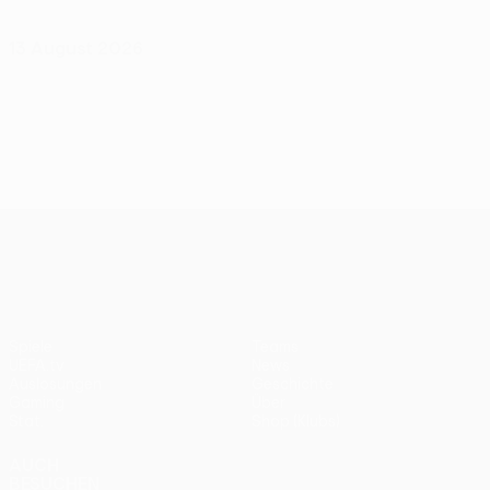
13 August 2026
UEFA Conference League
Spiele
Teams
UEFA.tv
News
Auslosungen
Geschichte
Gaming
Über
Stat.
Shop (Klubs)
AUCH
BESUCHEN