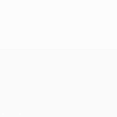
UEFA Conference League
Spiele
Teams
UEFA.tv
News
Auslosungen
Geschichte
Gaming
Über
Stat.
Shop (Klubs)
AUCH
BESUCHEN