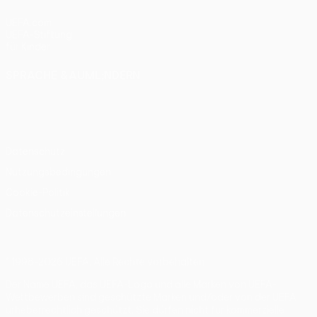
UEFA.com
UEFA-Stiftung
für Kinder
SPRACHE &AUML;NDERN
Deutsch
English
Français
Deutsch
Русский
Español
Italiano
Português
Datenschutz
Nutzungsbedingungen
Cookie-Politik
Datenschutzeinstellungen
© 1998-2026 UEFA. Alle Rechte vorbehalten
Der Name UEFA, das UEFA-Logo und alle Marken von UEFA-
Wettbewerben sind geschützte Marken und/oder von der UEFA
urheberrechtlich geschützt. Sie dürfen nicht für kommerzielle