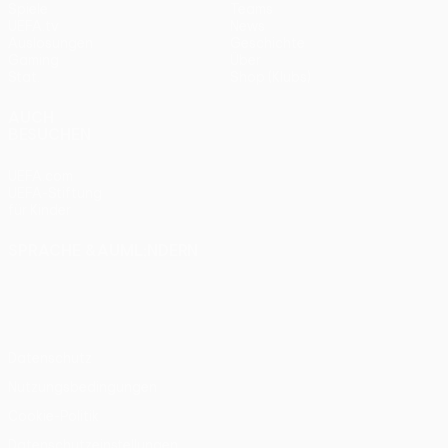
Spiele
Teams
UEFA.tv
News
Auslosungen
Geschichte
Gaming
Über
Stat.
Shop (Klubs)
AUCH
BESUCHEN
UEFA.com
UEFA-Stiftung
für Kinder
SPRACHE &AUML;NDERN
Deutsch
English
Français
Deutsch
Русский
Español
Italiano
Português
Datenschutz
Nutzungsbedingungen
Cookie-Politik
Datenschutzeinstellungen