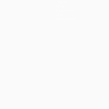
Teams
News
Geschichte
Über
Shop (Klubs)
ano
Português