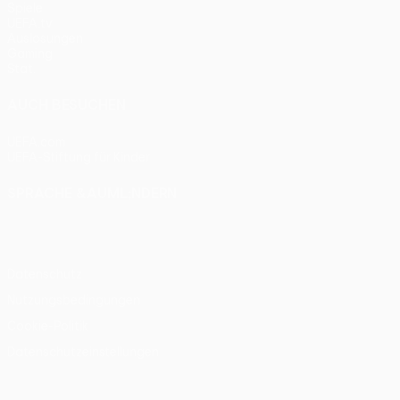
Spiele
UEFA.tv
Auslosungen
Gaming
Stat.
AUCH BESUCHEN
UEFA.com
UEFA-Stiftung für Kinder
SPRACHE &AUML;NDERN
Deutsch
English
Français
Deutsch
Русский
Español
Itali
Datenschutz
Nutzungsbedingungen
Cookie-Politik
Datenschutzeinstellungen