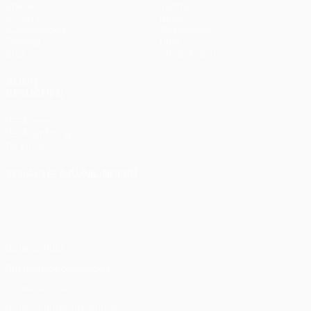
Spiele
Teams
UEFA.tv
News
Auslosungen
Geschichte
Gaming
Über
Stat.
Shop (Klubs)
AUCH
BESUCHEN
UEFA.com
UEFA-Stiftung
für Kinder
SPRACHE &AUML;NDERN
Deutsch
English
Français
Deutsch
Русский
Español
Italiano
Português
Datenschutz
Nutzungsbedingungen
Cookie-Politik
Datenschutzeinstellungen