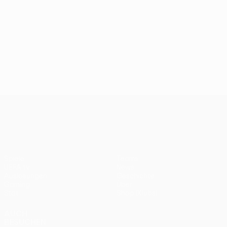
UEFA Conference League
Spiele
Teams
UEFA.tv
News
Auslosungen
Geschichte
Gaming
Über
Stat.
Shop (Klubs)
AUCH
BESUCHEN