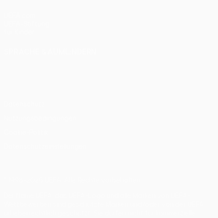
UEFA.com
UEFA-Stiftung
für Kinder
SPRACHE &AUML;NDERN
Deutsch
English
Français
Deutsch
Русский
Español
Italiano
Português
Datenschutz
Nutzungsbedingungen
Cookie-Politik
Datenschutzeinstellungen
© 1998-2026 UEFA. Alle Rechte vorbehalten
Der Name UEFA, das UEFA-Logo und alle Marken von UEFA-
Wettbewerben sind geschützte Marken und/oder von der UEFA
urheberrechtlich geschützt. Sie dürfen nicht für kommerzielle