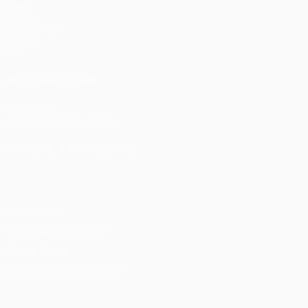
Spiele
UEFA.tv
Auslosungen
Gaming
Stat.
AUCH BESUCHEN
UEFA.com
UEFA-Stiftung für Kinder
SPRACHE &AUML;NDERN
Deutsch
English
Français
Deutsch
Русский
Español
Itali
Datenschutz
Nutzungsbedingungen
Cookie-Politik
Datenschutzeinstellungen