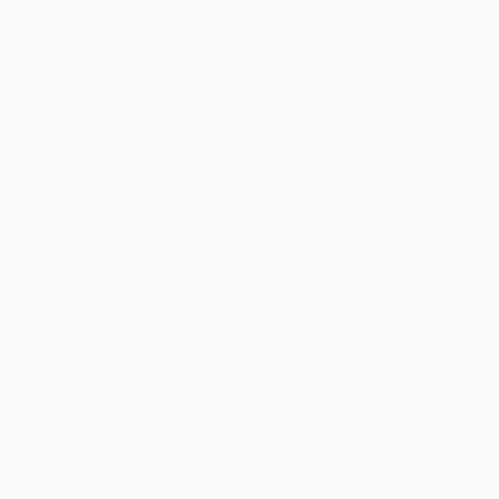
Teams
News
Geschichte
Über
Shop (Klubs)
ano
Português