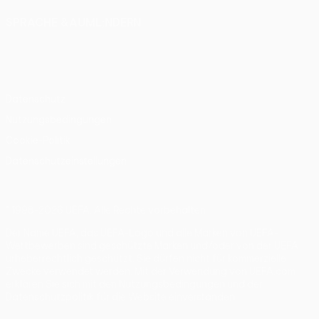
SPRACHE &AUML;NDERN
Deutsch
English
Français
Deutsch
Русский
Español
Italiano
Português
Datenschutz
Nutzungsbedingungen
Cookie-Politik
Datenschutzeinstellungen
© 1998-2026 UEFA. Alle Rechte vorbehalten
Der Name UEFA, das UEFA-Logo und alle Marken von UEFA-
Wettbewerben sind geschützte Marken und/oder von der UEFA
urheberrechtlich geschützt. Sie dürfen nicht für kommerzielle
Zwecke verwendet werden. Mit der Verwendung von UEFA.com
erklären Sie sich mit den Nutzungsbedingungen und der
Datenschutzpolitik für die Website einverstanden.