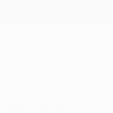
Direkt
zum
Hauptinhalt
UEFA Conference League
Erhalten
Live-Ergebnisse &amp; Statistiken
UEFA Conference League
Olimpija
NK Olimpija Ljubljana UEFA Conference League 2026/27
SVN
Olimpija spielt in der laufenden Saison nicht in
der UEFA Conference League