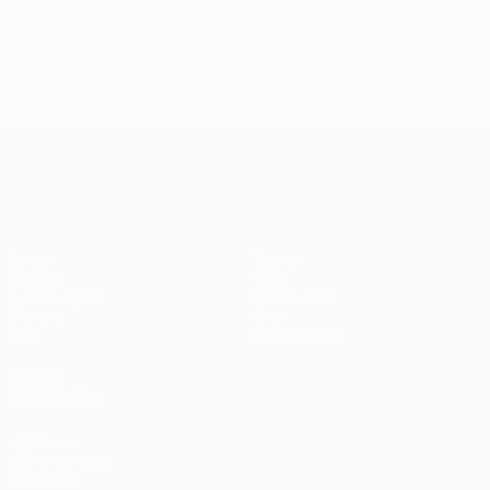
Features
UEFA Conference League
Spiele
Teams
UEFA.tv
News
Auslosungen
Geschichte
Gaming
Über
Stat.
Shop (Klubs)
AUCH
BESUCHEN
UEFA.com
UEFA-Stiftung
für Kinder