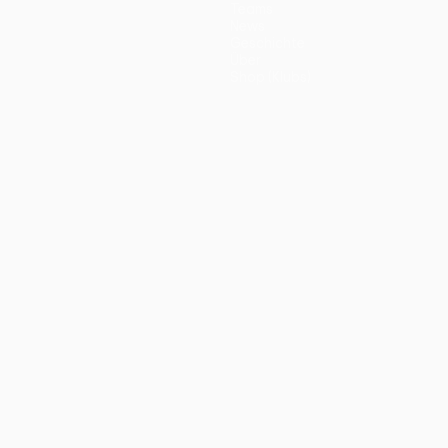
Teams
News
Geschichte
Über
Shop (Klubs)
ano
Português