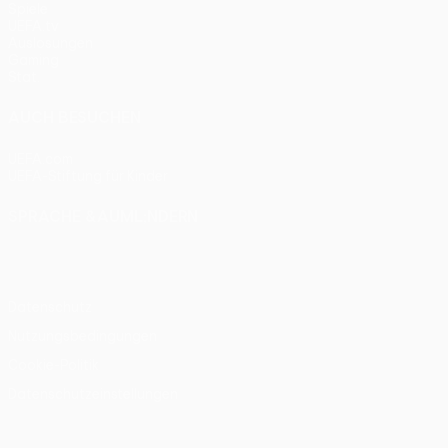
Spiele
UEFA.tv
Auslosungen
Gaming
Stat.
AUCH BESUCHEN
UEFA.com
UEFA-Stiftung für Kinder
SPRACHE &AUML;NDERN
Deutsch
English
Français
Deutsch
Русский
Español
Itali
Datenschutz
Nutzungsbedingungen
Cookie-Politik
Datenschutzeinstellungen