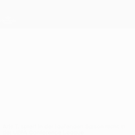
Direkt
zum
Hauptinhalt
UEFA Conference League
Erhalten
Live-Ergebnisse &amp; Statistiken
UEFA Conference League
Aris T.
Aris Thessaloniki FC UEFA Conference League 2026/27
GRE
Aris T. spielt in der laufenden Saison nicht in
der UEFA Conference League