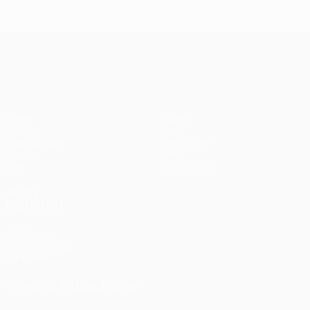
UEFA Conference League
Spiele
Teams
UEFA.tv
News
Auslosungen
Geschichte
Gaming
Über
Stat.
Shop (Klubs)
AUCH
BESUCHEN
UEFA.com
UEFA-Stiftung
für Kinder
SPRACHE &AUML;NDERN
Deutsch
English
Français
Deutsch
Русский
Español