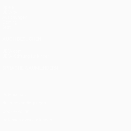
Spiele
UEFA.tv
Auslosungen
Gaming
Stat.
AUCH BESUCHEN
UEFA.com
UEFA-Stiftung für Kinder
SPRACHE &AUML;NDERN
Deutsch
English
Français
Deutsch
Русский
Español
Itali
Datenschutz
Nutzungsbedingungen
Cookie-Politik
Datenschutzeinstellungen