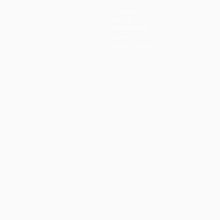
Teams
News
Geschichte
Über
Shop (Klubs)
ano
Português