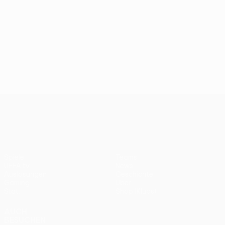
UEFA Conference League
Spiele
Teams
UEFA.tv
News
Auslosungen
Geschichte
Gaming
Über
Stat.
Shop (Klubs)
AUCH
BESUCHEN