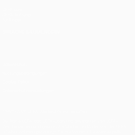
UEFA.com
UEFA-Stiftung
für Kinder
SPRACHE &AUML;NDERN
Deutsch
English
Français
Deutsch
Русский
Español
Italiano
Português
Datenschutz
Nutzungsbedingungen
Cookie-Politik
Datenschutzeinstellungen
© 1998-2026 UEFA. Alle Rechte vorbehalten
Der Name UEFA, das UEFA-Logo und alle Marken von UEFA-
Wettbewerben sind geschützte Marken und/oder von der UEFA
urheberrechtlich geschützt. Sie dürfen nicht für kommerzielle