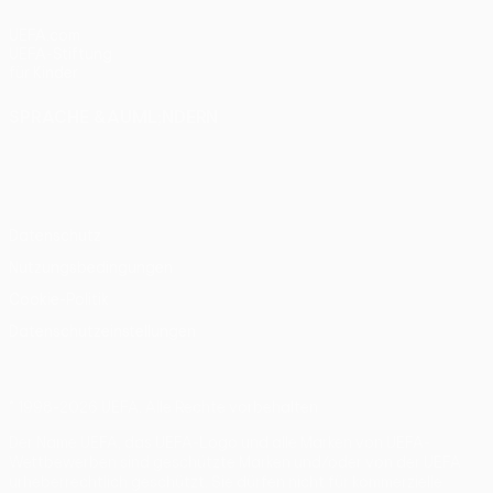
UEFA.com
UEFA-Stiftung
für Kinder
SPRACHE &AUML;NDERN
Deutsch
English
Français
Deutsch
Русский
Español
Italiano
Português
Datenschutz
Nutzungsbedingungen
Cookie-Politik
Datenschutzeinstellungen
© 1998-2026 UEFA. Alle Rechte vorbehalten
Der Name UEFA, das UEFA-Logo und alle Marken von UEFA-
Wettbewerben sind geschützte Marken und/oder von der UEFA
urheberrechtlich geschützt. Sie dürfen nicht für kommerzielle