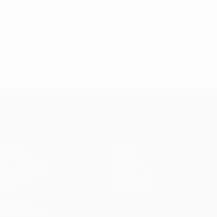
UEFA Conference League
Spiele
Teams
UEFA.tv
News
Auslosungen
Geschichte
Gaming
Über
Stat.
Shop (Klubs)
AUCH
BESUCHEN