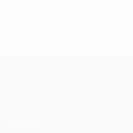
UEFA Conference League
Spiele
UEFA.tv
Auslosungen
Gaming
Stat.
AUCH BESUCHEN