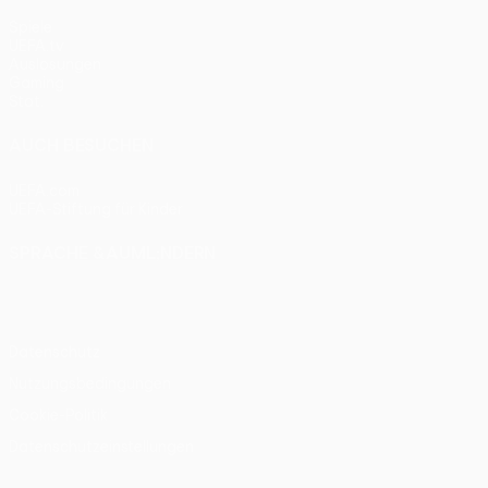
Spiele
UEFA.tv
Auslosungen
Gaming
Stat.
AUCH BESUCHEN
UEFA.com
UEFA-Stiftung für Kinder
SPRACHE &AUML;NDERN
Deutsch
English
Français
Deutsch
Русский
Español
Itali
Datenschutz
Nutzungsbedingungen
Cookie-Politik
Datenschutzeinstellungen