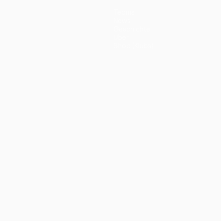
Teams
News
Geschichte
Über
Shop (Klubs)
ano
Português