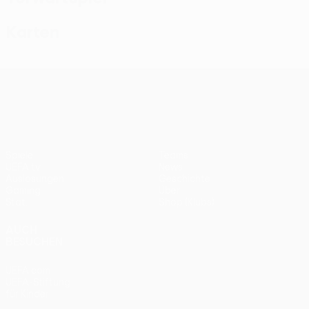
Karten
UEFA Conference League
Spiele
Teams
UEFA.tv
News
Auslosungen
Geschichte
Gaming
Über
Stat.
Shop (Klubs)
AUCH
BESUCHEN
UEFA.com
UEFA-Stiftung
für Kinder