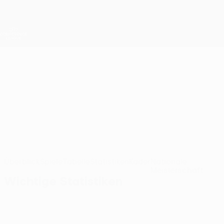
Direkt
zum
Hauptinhalt
UEFA Conference League
Erhalten
Live-Ergebnisse &amp; Statistiken
UEFA Conference League
Austria Wien
FK Austria Wien UEFA Conference League 2026/27
AUT
Überblick
Spiele
Tabelle
Statistiken
Kader
Nationale
Meisterschaft
Wichtige Statistiken