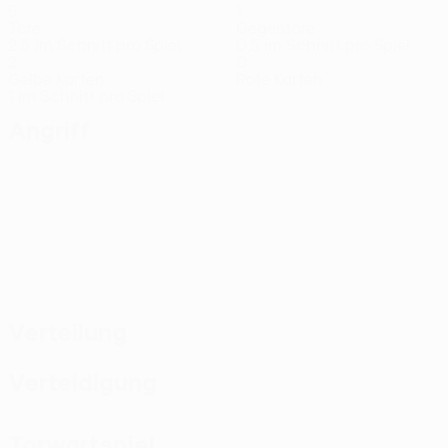
5
1
Tore
Gegentore
2,5 im Schnitt pro Spiel
0,5 im Schnitt pro Spiel
2
0
Gelbe Karten
Rote Karten
1 im Schnitt pro Spiel
Angriff
Verteilung
Verteidigung
Torwartspiel