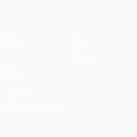
UEFA Conference League
Spiele
Teams
UEFA.tv
News
Auslosungen
Geschichte
Gaming
Über
Stat.
Shop (Klubs)
AUCH
BESUCHEN
UEFA.com
UEFA-Stiftung
für Kinder
SPRACHE &AUML;NDERN
Deutsch
English
Français
Deutsch
Русский
Español
Italiano
Português