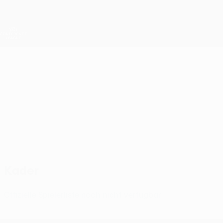
Direkt
zum
Hauptinhalt
UEFA Conference League
Erhalten
Live-Ergebnisse &amp; Statistiken
UEFA Conference League
Spaeri
Spaeri FC UEFA Conference League 2026/27
GEO
Kader
Offizielle Spielerliste noch nicht verfügbar