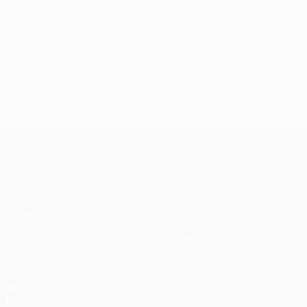
UEFA Conference League
Spiele
Teams
UEFA.tv
News
Auslosungen
Geschichte
Gaming
Über
Stat.
Shop (Klubs)
AUCH
BESUCHEN