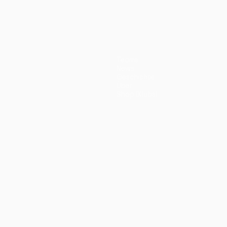
Teams
News
Geschichte
Über
Shop (Klubs)
ano
Português