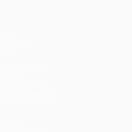
UEFA Conference League
Spiele
UEFA.tv
Auslosungen
Gaming
Stat.
AUCH BESUCHEN
UEFA.com
UEFA-Stiftung für Kinder
SPRACHE &AUML;NDERN
Deutsch
English
Français
Deutsch
Русский
Español
Itali
Datenschutz
Nutzungsbedingungen