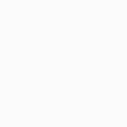
Spiele
Teams
UEFA.tv
News
Auslosungen
Geschichte
Gaming
Über
Stat.
Shop (Klubs)
AUCH
BESUCHEN
UEFA.com
UEFA-Stiftung
für Kinder
SPRACHE &AUML;NDERN
Deutsch
English
Français
Deutsch
Русский
Español
Italiano
Português
Datenschutz
Nutzungsbedingungen
Cookie-Politik