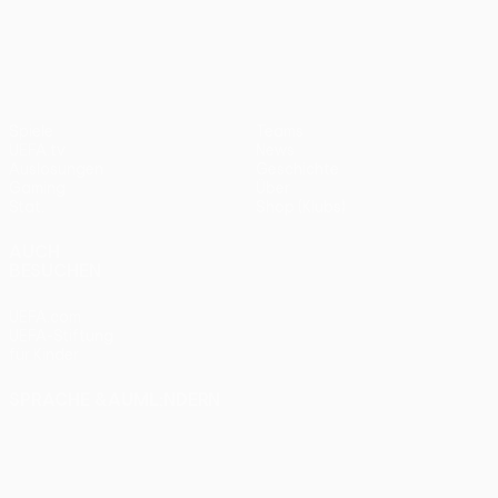
UEFA Conference League
Spiele
Teams
UEFA.tv
News
Auslosungen
Geschichte
Gaming
Über
Stat.
Shop (Klubs)
AUCH
BESUCHEN
UEFA.com
UEFA-Stiftung
für Kinder
SPRACHE &AUML;NDERN
Deutsch
English
Français
Deutsch
Русский
Español
Italiano
Português