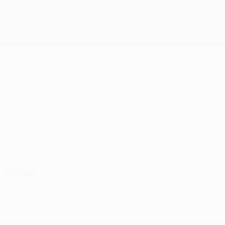
Direkt
zum
Hauptinhalt
UEFA Conference League
Erhalten
Live-Ergebnisse &amp; Statistiken
UEFA Conference League
Prishtina
FC Prishtina UEFA Conference League 2026/27
KOS
Kader
Offizielle Spielerliste noch nicht verfügbar