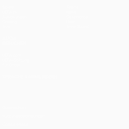
Spiele
Teams
UEFA.tv
News
Auslosungen
Geschichte
Gaming
Über
Stat.
Shop (Klubs)
AUCH
BESUCHEN
UEFA.com
UEFA-Stiftung
für Kinder
SPRACHE &AUML;NDERN
Deutsch
English
Français
Deutsch
Русский
Español
Italiano
Português
Datenschutz
Nutzungsbedingungen
Cookie-Politik