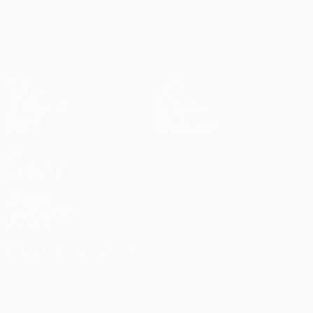
UEFA Conference League
Spiele
Teams
UEFA.tv
News
Auslosungen
Geschichte
Gaming
Über
Stat.
Shop (Klubs)
AUCH
BESUCHEN
UEFA.com
UEFA-Stiftung
für Kinder
SPRACHE &AUML;NDERN
Deutsch
English
Français
Deutsch
Русский
Español
Italiano
Português