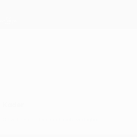
Direkt
zum
Hauptinhalt
UEFA Conference League
Erhalten
Live-Ergebnisse &amp; Statistiken
UEFA Conference League
Wolfsberger
Wolfsberger AC UEFA Conference League 2026/27
AUT
Kader
Offizielle Spielerliste noch nicht verfügbar