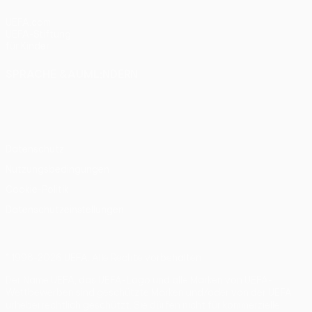
UEFA.com
UEFA-Stiftung
für Kinder
SPRACHE &AUML;NDERN
Deutsch
English
Français
Deutsch
Русский
Español
Italiano
Português
Datenschutz
Nutzungsbedingungen
Cookie-Politik
Datenschutzeinstellungen
© 1998-2026 UEFA. Alle Rechte vorbehalten
Der Name UEFA, das UEFA-Logo und alle Marken von UEFA-
Wettbewerben sind geschützte Marken und/oder von der UEFA
urheberrechtlich geschützt. Sie dürfen nicht für kommerzielle