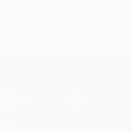
UEFA Conference League
Spiele
Teams
UEFA.tv
News
Auslosungen
Geschichte
Gaming
Über
Stat.
Shop (Klubs)
AUCH
BESUCHEN