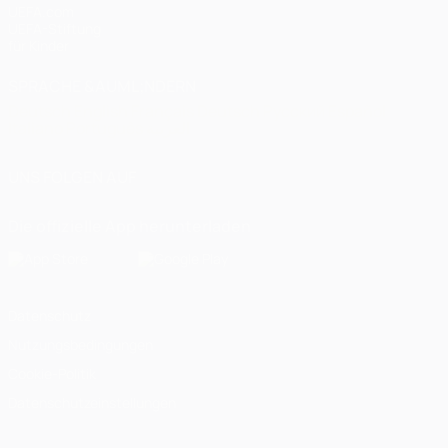
UEFA.com
UEFA-Stiftung
für Kinder
SPRACHE &AUML;NDERN
Deutsch
English
Français
Deutsch
Русский
Español
Italiano
Português
العربية
UNS FOLGEN AUF
Die offizielle App herunterladen
Datenschutz
Nutzungsbedingungen
Cookie-Politik
Datenschutzeinstellungen