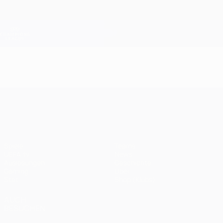
Direkt
zum
Hauptinhalt
Champions League Offiziell
Erhalten
Live-Ergebnisse &amp; Fantasy
UEFA Champions League
UEFA Champions League
Spiele
Teams
UEFA.tv
News
Auslosungen
Geschichte
Gaming
Über
Stat.
Shop (Klubs)
AUCH
BESUCHEN