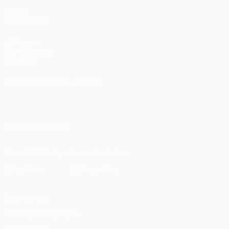
AUCH
BESUCHEN
UEFA.com
UEFA-Stiftung
für Kinder
SPRACHE &AUML;NDERN
Deutsch
English
Français
Deutsch
Русский
Español
Italiano
Português
العربية
UNS FOLGEN AUF
Die offizielle App herunterladen
Datenschutz
Nutzungsbedingungen
Cookie-Politik