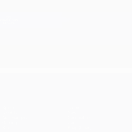
Direkt
zum
Hauptinhalt
Champions League Offiziell
Erhalten
Live-Ergebnisse &amp; Fantasy
UEFA Champions League
UEFA Champions League
Spiele
Teams
UEFA.tv
News
Auslosungen
Geschichte
Gaming
Über
Stat.
Shop (Klubs)