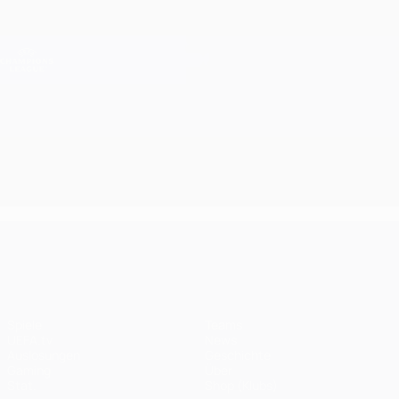
Direkt
zum
Hauptinhalt
Champions League Offiziell
Erhalten
Live-Ergebnisse &amp; Fantasy
UEFA Champions League
UEFA Champions League
Spiele
Teams
UEFA.tv
News
Auslosungen
Geschichte
Gaming
Über
Stat.
Shop (Klubs)