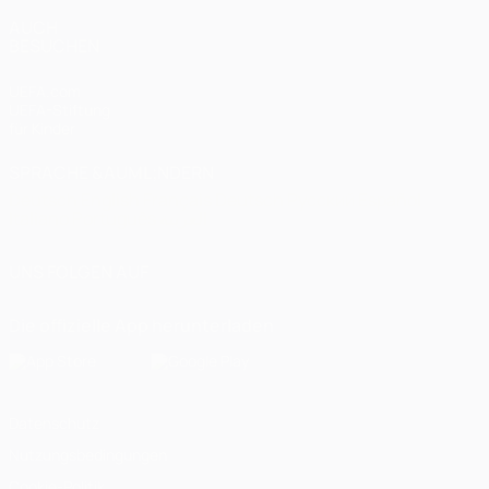
AUCH
BESUCHEN
UEFA.com
UEFA-Stiftung
für Kinder
SPRACHE &AUML;NDERN
Deutsch
English
Français
Deutsch
Русский
Español
Italiano
Português
العربية
UNS FOLGEN AUF
Die offizielle App herunterladen
Datenschutz
Nutzungsbedingungen
Cookie-Politik