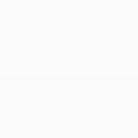
Direkt
zum
Hauptinhalt
Champions League Offiziell
Erhalten
Live-Ergebnisse &amp; Fantasy
UEFA Champions League
UEFA Champions League
Spiele
Teams
UEFA.tv
News
Auslosungen
Geschichte
Gaming
Über
Stat.
Shop (Klubs)