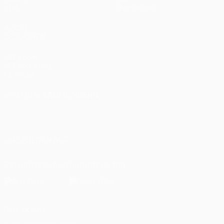
Stat.
Shop (Klubs)
AUCH
BESUCHEN
UEFA.com
UEFA-Stiftung
für Kinder
SPRACHE &AUML;NDERN
Deutsch
English
Français
Deutsch
Русский
Español
Italiano
Português
العربية
UNS FOLGEN AUF
Die offizielle App herunterladen
Datenschutz
Nutzungsbedingungen