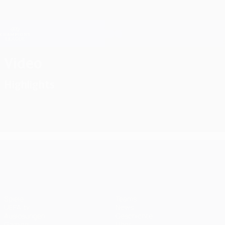
Direkt
zum
Hauptinhalt
Champions League Offiziell
Erhalten
Live-Ergebnisse &amp; Fantasy
UEFA Champions League
Video
Highlights
UEFA Champions League
Spiele
Teams
UEFA.tv
News
Auslosungen
Geschichte
Gaming
Über