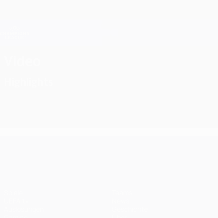
Direkt
zum
Hauptinhalt
Champions League Offiziell
Erhalten
Live-Ergebnisse &amp; Fantasy
UEFA Champions League
Video
Highlights
UEFA Champions League
Spiele
Teams
UEFA.tv
News
Auslosungen
Geschichte
Gaming
Über