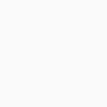
Stat.
Shop (Klubs)
AUCH
BESUCHEN
UEFA.com
UEFA-Stiftung
für Kinder
SPRACHE &AUML;NDERN
Deutsch
English
Français
Deutsch
Русский
Español
Italiano
Português
العربية
UNS FOLGEN AUF
Die offizielle App herunterladen
Datenschutz
Nutzungsbedingungen