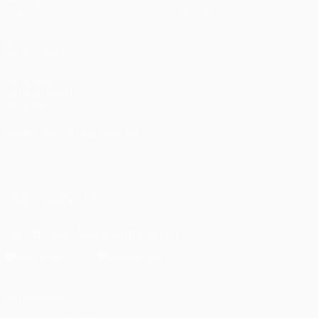
Stat.
Shop (Klubs)
AUCH
BESUCHEN
UEFA.com
UEFA-Stiftung
für Kinder
SPRACHE &AUML;NDERN
Deutsch
English
Français
Deutsch
Русский
Español
Italiano
Português
العربية
UNS FOLGEN AUF
Die offizielle App herunterladen
Datenschutz
Nutzungsbedingungen