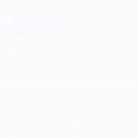
Direkt
zum
Hauptinhalt
Champions League Offiziell
Erhalten
Live-Ergebnisse &amp; Fantasy
UEFA Champions League
Video
Highlights
UEFA Champions League
Spiele
Teams
UEFA.tv
News
Auslosungen
Geschichte
Gaming
Über