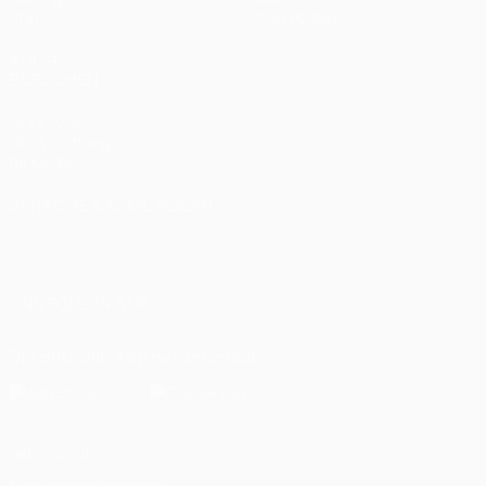
Stat.
Shop (Klubs)
AUCH
BESUCHEN
UEFA.com
UEFA-Stiftung
für Kinder
SPRACHE &AUML;NDERN
Deutsch
English
Français
Deutsch
Русский
Español
Italiano
Português
العربية
UNS FOLGEN AUF
Die offizielle App herunterladen
Datenschutz
Nutzungsbedingungen