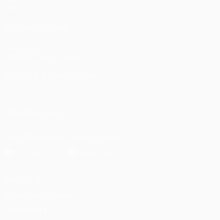
Stat.
AUCH BESUCHEN
UEFA.com
UEFA-Stiftung für Kinder
SPRACHE &AUML;NDERN
Deutsch
English
Français
Deutsch
Русский
Español
Italiano
UNS FOLGEN AUF
Die offizielle App herunterladen
Datenschutz
Nutzungsbedingungen
Cookie-Politik