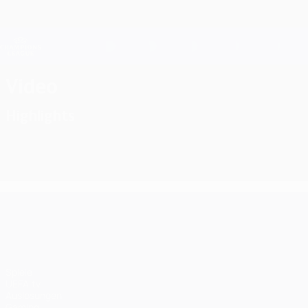
Direkt
zum
Hauptinhalt
Champions League Offiziell
Live-Ergebnisse &amp; Fantasy
UEFA Champions League
Video
Highlights
UEFA Champions League
Spiele
UEFA.tv
Auslosungen
Gaming