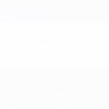
Direkt
zum
Hauptinhalt
Champions League Offiziell
Erhalten
Live-Ergebnisse &amp; Fantasy
UEFA Champions League
2 Spieler vergleichen
Wichtige Statistiken und alle früheren Spiele
anschauen.
UEFA Champions League
Spiele
Teams
UEFA.tv
News
Auslosungen
Geschichte
Gaming
Über