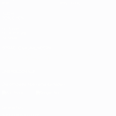
Stat.
Shop (Klubs)
AUCH
BESUCHEN
UEFA.com
UEFA-Stiftung
für Kinder
SPRACHE &AUML;NDERN
Deutsch
English
Français
Deutsch
Русский
Español
Italiano
Português
العربية
UNS FOLGEN AUF
Die offizielle App herunterladen
Datenschutz
Nutzungsbedingungen