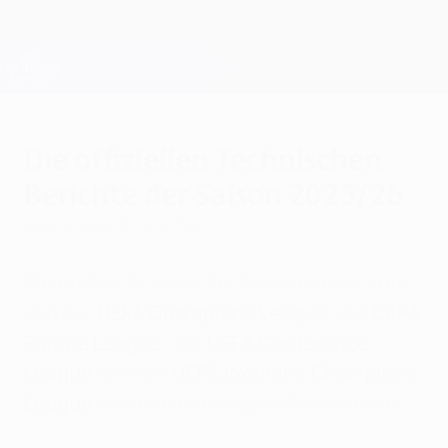
Direkt
zum
Hauptinhalt
Champions League Offiziell
Erhalten
Live-Ergebnisse &amp; Fantasy
UEFA Champions League
Die offiziellen Technischen
Berichte der Saison 2025/26
Donnerstag, 11. Juni 2026
Die ersten Teile der Technischen Berichte
von der
UEFA Champions League
, der
UEFA
Europa League
, der
UEFA Conference
League
und der
UEFA Women's Champions
League
können nun eingesehen werden.