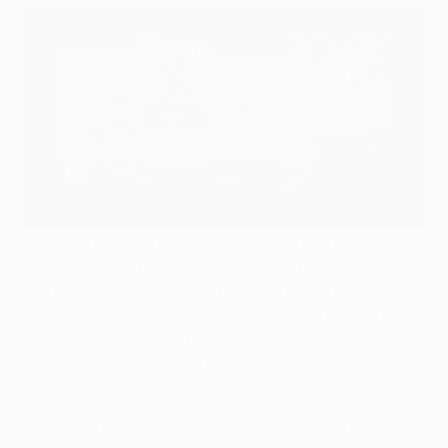
Teil eins der Technischen Berichte aus den vier
wichtigsten Klub-Wettbewerben Europas sind nun
verfügbar. Die vollständigen Berichte von der
UEFA
Champions League
, der
UEFA Women's Champions
League
, der
UEFA Europa League
und der
UEFA
Conference League
werden vor dem Start der Saison
2026/27 veröffentlicht.
In den ersten Ausgaben werden die "Spieler der