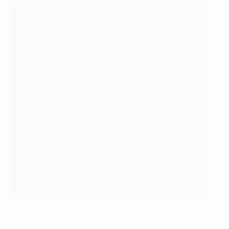
Barcelona freut sich über den Gewinn der UEFA Women's
Champions League
Getty Images