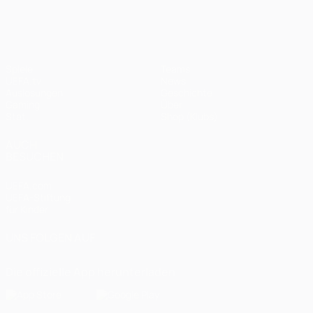
Spiele
Teams
UEFA.tv
News
Auslosungen
Geschichte
Gaming
Über
Stat.
Shop (Klubs)
AUCH
BESUCHEN
UEFA.com
UEFA-Stiftung
für Kinder
UNS FOLGEN AUF
Die offizielle App herunterladen