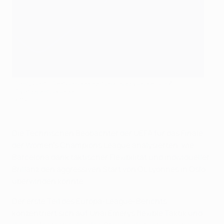
Paris Saint-Germain gewinnt die Trophäe der UEFA
Champions League
Getty Images
Die Technischen Beobachter der UEFA für das Finale
der Women's Champions League analysierten, wie
Barcelona dank taktischer Flexibilität und individueller
Brillanz den aggressiven Start von OL Lyonnes in Oslo
überwinden konnte.
Der erste Teil des Europa-League-Berichts
konzentriert sich auf Unai Emerys flexible Taktik und