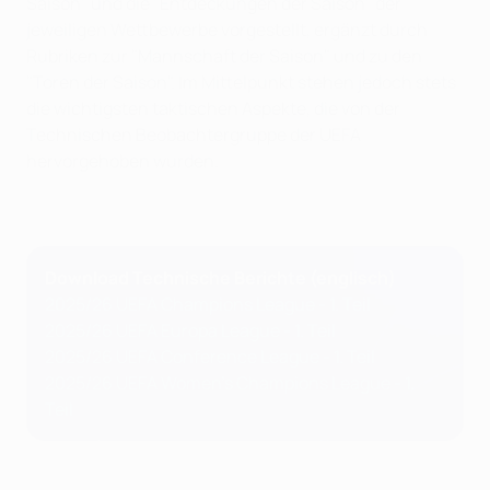
Saison" und die "Entdeckungen der Saison" der
jeweiligen Wettbewerbe vorgestellt, ergänzt durch
Rubriken zur "Mannschaft der Saison" und zu den
"Toren der Saison". Im Mittelpunkt stehen jedoch stets
die wichtigsten taktischen Aspekte, die von der
Technischen Beobachtergruppe der UEFA
hervorgehoben wurden.
Download Technische Berichte (englisch)
2025/26 UEFA Champions League - 1. Teil
2025/26 UEFA Europa League - 1. Teil
2025/26 UEFA Conference League - 1. Teil
2025/26 UEFA Women's Champions League - 1.
Teil