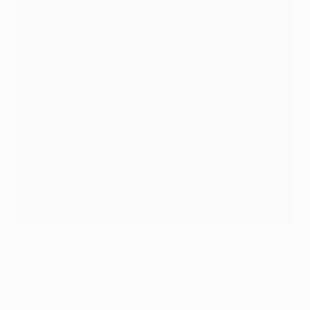
In the Zone: Foden macht den Unterschied
© 1998-2026 UEFA. All rights reserved.
Letzte Aktualisierung: Donnerstag, 11. Dezember 2025