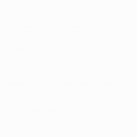
An einem Abend, an dem Madrid gut startete und
durch Rodrygo in Führung ging, war einer der
Schlüsselspieler für das Comeback von City der
Linksverteidiger Nico O'Reilly, der sein Team mit dem
Ausgleich wieder ins Spiel brachte und anschließend
mit seiner Defensivarbeit glänzte.
Die folgende Analyse, geliefert von FedEx, beleuchtet
die Leistung von O'Reilly, dem Spieler des Spiels, wobei
zunächst der schnelle Start der Heimelf im Mittelpunkt
steht.
So lief das Spiel: Real Madrid - Man City 1:2
Champions League In the Zone: Real Madrids schnelle Angriffe
Xabi Alonso lobte das "Tempo und die Konzentration"