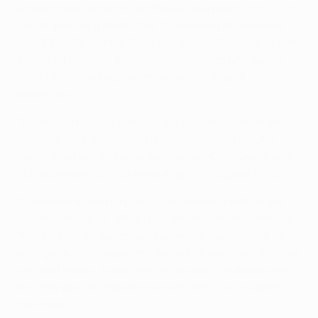
seiner Mannschaft in der Phase, die in Rodrygos Tor in
der 28. Minute gipfelte. Der Technische Beobachter
der UEFA, Ole Gunnar Solskjær, sagte: "Real war in den
ersten 30 Minuten besonders gefährlich und wurde
belohnt, als Rodrygo einen schnellen Angriff
abschloss.
"Madrid verteidigte sehr gut in tiefen Positionen und
schaffte viele gute Umschaltmomente nach guter
Defensivarbeit, eroberte den Ball von City zurück und
startete mehrfach schnelle Angriffe", fügte er hinzu.
Guardiola räumte ein, dass seine Mannschaft in der
Anfangsphase zu "offen" bei Umschaltmomenten war.
"Madrid konnte laufen, und wenn sie laufen, sind sie
sehr gefährlich", sagte er. "Jedes Mal, wenn wir den Ball
verloren haben, haben sie uns bestraft, insbesondere
mit Rodrygo. Wir haben erst nach dem Tor ins Spiel
gefunden."