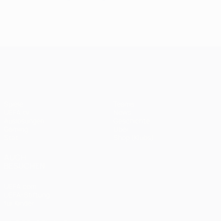
UEFA Champions League
Spiele
Teams
UEFA.tv
News
Auslosungen
Geschichte
Gaming
Über
Stat.
Shop (Klubs)
AUCH
BESUCHEN
UEFA.com
UEFA-Stiftung
für Kinder