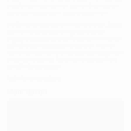
erste Tor verhindern können, aber am Ende habe ich
das wieder wettgemacht", fasste er zusammen.
Ole Gunnar Solskjær gewann in seiner aktiven Zeit als
Stürmer mit Manchester United sechs Mal die
englische Meisterschaft, 1999 erzielte er im Finale der
UEFA Champions League den Siegtreffer. In seiner
Heimat Norwegen führte er Molde zu zwei Meistertiteln
und erreichte 2021 als Trainer von United das Finale
der UEFA Europa League.
FedEx Performance Zone
Mehr davon