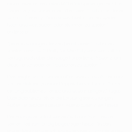
einem zweiten zentralen Mittelfeldspieler gemacht, im
Gegensatz zu seiner eher offensiven Position, in der er
sich mit [Jeremy] Doku abwechselte, um entweder
hoch und weit außen oder als innen zu spielen“,
erklärte er.
"Da er in so jungen Jahren bereits viele Positionen
spielen kann, ist O'Reilly für Man City sehr wertvoll. Er
verfügt auch über die nötige körperliche Präsenz, um
diese verschiedenen Positionen zu spielen."
Dies zeigte sich in seinem offensiven Vorstoß, der kurz
vor der Halbzeit zu einer Doppelchance führte. "Er hat
ein unglaubliches Tempo und ist so intelligent", fügte
Guardiola hinzu, als er die Leistung seines jungen
Außenverteidigers gestern Abend zusammenfasste.
Der Youngster selbst war einfach nur froh, dass er
seinen Teil zum Erfolg beigetragen hatte. "In den
ersten Minuten war ich etwas langsam – ich hätte das