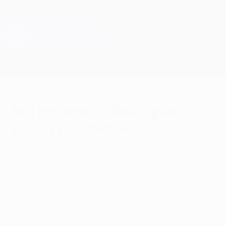
Direkt
zum
Hauptinhalt
Champions League Offiziell
Erhalten
Live-Ergebnisse &amp; Fantasy
UEFA Champions League
In The Zone: O'Reilly glänzt
bei City-Comeback
Donnerstag, 11. Dezember 2025
Der Technische Beobachter der UEFA, Ole
Gunnar Solskjær, lobt den starken Start von
Real Madrid und die Rolle, die Nico O'Reilly
gespielt hat, als Manchester City am