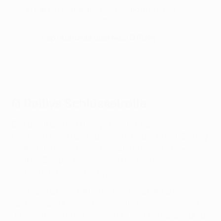
"Er hat ein unglaubliches Tempo und ist so
intelligent."
Pep Guardiola über Nico O'Reilly
Champions League In the Zone: O'Reilly glänzt in Abwehr und
Angriff
O'Reillys Schlüsselrolle
Das bringt uns zu O'Reillys erstem Champions-
League-Tor, das oben zu sehen ist, obwohl sein Beitrag
in der Defensive ebenso bedeutend war – Clip zwei
zeigt ein Beispiel für seine starke Eins-gegen-Eins-
Verteidigung gegen Rodrygo.
Solskjær lobte die taktische Flexibilität des 20-
Jährigen, als Guardiola seine Rolle etwas veränderte.
"Er hat O'Reilly in der zweiten Halbzeit bei Ballbesitz zu